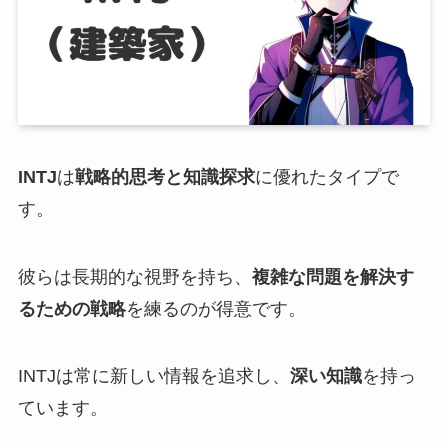
INTJ
は
戦略的思考と知識探求
に優れたタイプで
す。
彼らは長期的な視野を持ち、
複雑な問題を解決す
るための戦略
を練るのが得意です。
INTJは常に新しい情報を追求し、
深い知識
を持っ
ています。