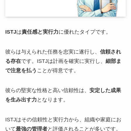
ISTJ
は
責任感と実行力
に優れたタイプです。
彼らは与えられた任務を忠実に遂行し、
信頼され
る存在
です。ISTJは計画を確実に実行し、
細部ま
で注意を払う
ことが得意です。
彼らの堅実な性格と高い信頼性は、
安定した成果
を生み出す力
となります。
ISTJはその信頼性と実行力から、組織や家庭にお
いて
最強の管理者
と評価されることが多いです。